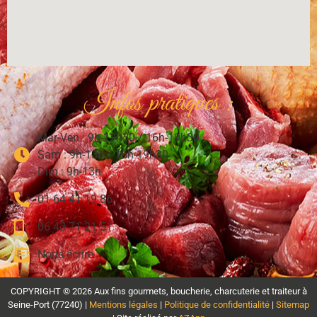
Infos pratiques :
Mar-Ven : 9h-12h30 / 16h-19h30
Sam : 9h-13h / 16h-19h30
Dim : 9h-13h
01 64 41 19 86
06 43 71 21 51
Nous écrire
COPYRIGHT © 2026 Aux fins gourmets, boucherie, charcuterie et traiteur à
Seine-Port (77240) |
Mentions légales
|
Politique de confidentialité
|
Sitemap