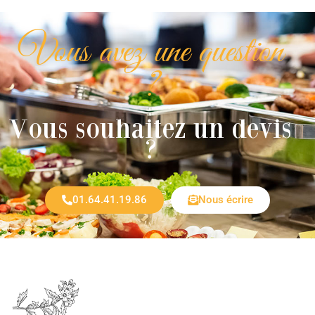
Vous avez une question
?
Vous souhaitez un devis
?
01.64.41.19.86
Nous écrire