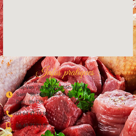
Infos pratiques :
Mar-Ven : 9h-12h30 / 16h-19h30
Sam : 9h-13h / 16h-19h30
Dim : 9h-13h
01 64 41 19 86
06 43 71 21 51